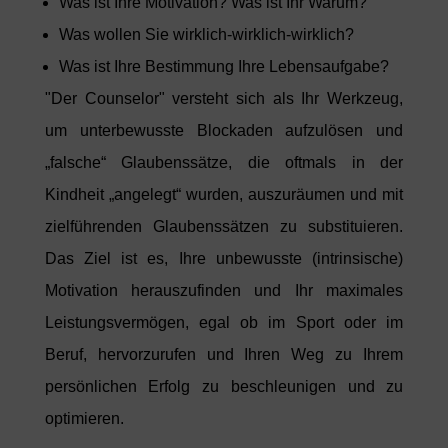
Was ist Ihre Motivation? Was ist Ihr Warum?
Was wollen Sie wirklich-wirklich-wirklich?
Was ist Ihre Bestimmung Ihre Lebensaufgabe?
"Der Counselor" versteht sich al
s
Ihr Werkzeug,
um unter
bewusste Blockaden aufzulösen und
„falsche“ Glaubenssätze,
die oftmal
s
in der
Kindheit „angelegt“ wurden, auszu
räumen und mit
zielführenden Glaubenssätzen zu substituieren.
Das Ziel ist es, Ihre unbewusste (intrinsische)
Moti
vation herauszufinden und Ihr maximale
s
Leistungsvermögen, egal ob im Sport oder im
Beruf, hervorzurufen und Ihren Weg zu Ihrem
persönlichen Erfolg zu beschleuni
gen und zu
optimieren.