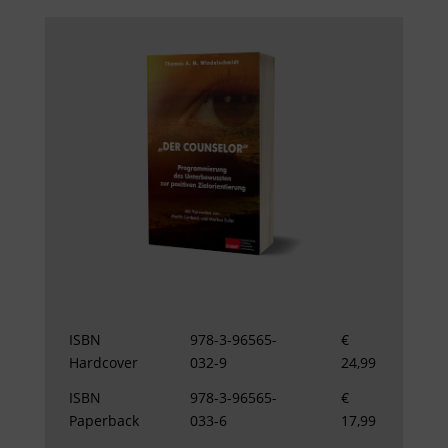
ISBN
978-3-96565-
€
Hardcover
032-9
24,99
ISBN
978-3-96565-
€
Paperback
033-6
17,99