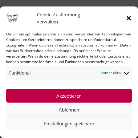
Cookie-Zustimmung
verwalten
Um dir ein optimales Erlebnis zu bieten, verwenden wir Technologien wie
SUBSELLING
Cookies, um Geräteinformationen zu speichern und/oder darauf
zuzugreifen. Wenn du diesen Technologien zustimmst, können wir Daten
Das Empathie-Hardselling des 3.
wie das Surfverhalten oder eindeutige IDs auf dieser Website
Jahrtausends
verarbeiten. Wenn du deine Zustimmung nicht erteilst oder zurückziehst,
können bestimmte Merkmale und Funktionen beeinträchtigt werden.
Funktional
Immer aktiv
E
s
gibt Unmengen an Vertraustrainings,
Verkaufsempfehlungen und Anleitungen, wie man
Akzeptieren
verkaufen „soll“, um ein
erfolgreicher Verkäufer zu
Ablehnen
sein. Aber ist dies auch die richtige und
erfolgreichste Vorgehensweise zu Beginn des 3.
Einstellungen speichern
Jahrtausends?